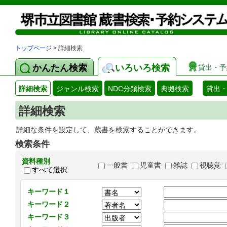
トップページ
> 詳細検索
かんたん検索
いろいろ検索
貸出・予
詳細検索
ジャンル検索
NDC分類検索
典拠検索
貸出
詳細検索
詳細な条件を設定して、蔵書を検索することができます。
検索条件
資料種別
一般書
児童書
雑誌
視聴覚
すべて選択
キーワード１
キーワード２
キーワード３