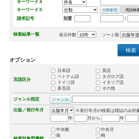
キーワード４
キーワード５
/
請求記号
別置
検索結果一覧
表示件数
ソート順
オプション
日本語
英語
ベトナム語
タガログ語
言語区分
ドイツ語
イタリア語
多言語
その他
ジャンル指定
出版／発行年月
※発行年月の検索は雑誌のみ対
年
月から
年
中央般
中央児
南
栂
検索対象図書館