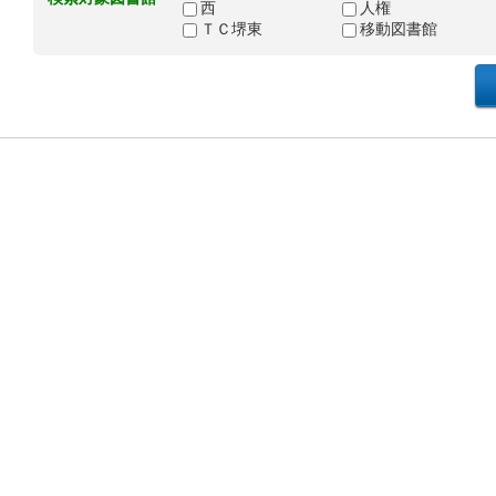
西
人権
ＴＣ堺東
移動図書館