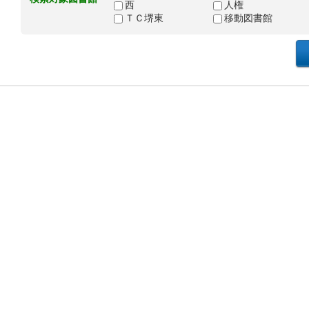
西
人権
ＴＣ堺東
移動図書館