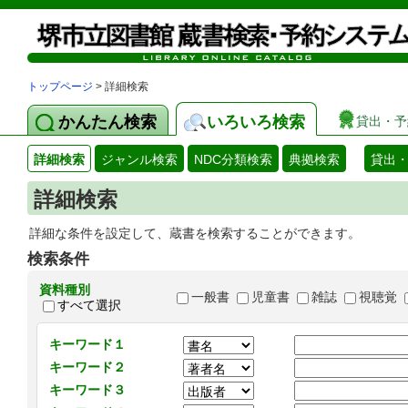
トップページ
> 詳細検索
かんたん検索
いろいろ検索
貸出・予
詳細検索
ジャンル検索
NDC分類検索
典拠検索
貸出
詳細検索
詳細な条件を設定して、蔵書を検索することができます。
検索条件
資料種別
一般書
児童書
雑誌
視聴覚
すべて選択
キーワード１
キーワード２
キーワード３