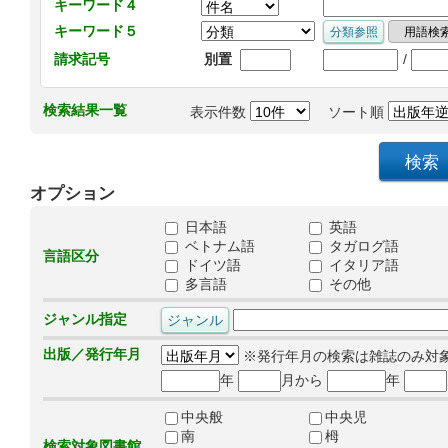
キーワード４
キーワード５
/
請求記号
別置
検索結果一覧
表示件数
ソート順
オプション
日本語
英語
ベトナム語
タガログ語
言語区分
ドイツ語
イタリア語
多言語
その他
ジャンル指定
出版／発行年月
※発行年月の検索は雑誌のみ対
年
月から
年
中央般
中央児
南
栂
検索対象図書館