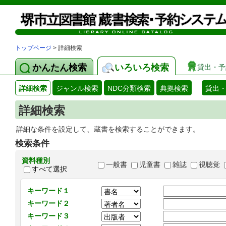
トップページ
> 詳細検索
かんたん検索
いろいろ検索
貸出・予
詳細検索
ジャンル検索
NDC分類検索
典拠検索
貸出
詳細検索
詳細な条件を設定して、蔵書を検索することができます。
検索条件
資料種別
一般書
児童書
雑誌
視聴覚
すべて選択
キーワード１
キーワード２
キーワード３