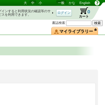
大
中
小
一般
かな
English
0
グインすると利用状況の確認等のサ
ビスを利用できます。
カート
書誌検索
マイライブラリー