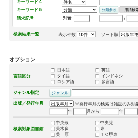
キーワード４
キーワード５
/
請求記号
別置
検索結果一覧
表示件数
ソート順
オプション
日本語
英語
タイ語
インドネシ
言語区分
ロシア語
多言語
ジャンル指定
出版／発行年月
※発行年月の検索は雑誌のみ対
年
月から
年
中央般
中央児
美木多
東
検索対象図書館
美 原
ＴＣ堺東