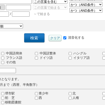
/
～で始まる
清音化する
中国語簡体
中国語繁体
ハングル
フランス語
ドイツ語
イタリア語
その他
象となります。
月まで（西暦、半角数字）
堺市駅
青少年
北
初 芝
西
人権
移動図書館