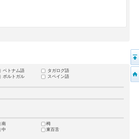
ベトナム語
タガログ語
ポルトガル
スペイン語
南
栂
中
東百舌