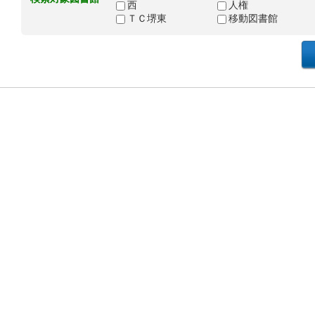
西
人権
ＴＣ堺東
移動図書館