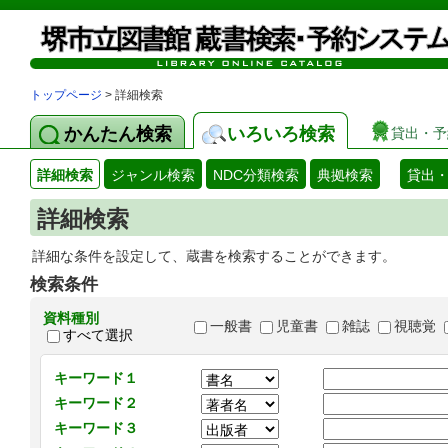
トップページ
> 詳細検索
かんたん検索
いろいろ検索
貸出・予
詳細検索
ジャンル検索
NDC分類検索
典拠検索
貸出
詳細検索
詳細な条件を設定して、蔵書を検索することができます。
検索条件
資料種別
一般書
児童書
雑誌
視聴覚
すべて選択
キーワード１
キーワード２
キーワード３