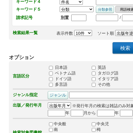
キーワード４
キーワード５
/
請求記号
別置
検索結果一覧
表示件数
ソート順
オプション
日本語
英語
ベトナム語
タガログ語
言語区分
ドイツ語
イタリア語
多言語
その他
ジャンル指定
出版／発行年月
※発行年月の検索は雑誌のみ対
年
月から
年
中央般
中央児
南
栂
検索対象図書館