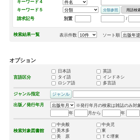
キーワード４
キーワード５
/
請求記号
別置
検索結果一覧
表示件数
ソート順
オプション
日本語
英語
タイ語
インドネシ
言語区分
ロシア語
多言語
ジャンル指定
出版／発行年月
※発行年月の検索は雑誌のみ対
年
月から
年
中央般
中央児
美木多
東
検索対象図書館
美 原
ＴＣ堺東