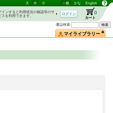
大
中
小
一般
かな
English
0
グインすると利用状況の確認等のサ
ビスを利用できます。
カート
書誌検索
マイライブラリー