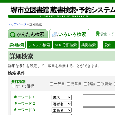
トップページ
> 詳細検索
かんたん検索
いろいろ検索
貸出・予
詳細検索
ジャンル検索
NDC分類検索
典拠検索
貸出
詳細検索
詳細な条件を設定して、蔵書を検索することができます。
検索条件
資料種別
一般書
児童書
雑誌
視聴覚
すべて選択
キーワード１
キーワード２
キーワード３