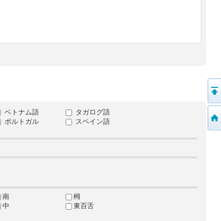
ベトナム語
タガログ語
ポルトガル
スペイン語
南
栂
中
東百舌