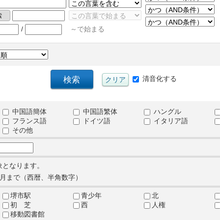
/
～で始まる
清音化する
中国語簡体
中国語繁体
ハングル
フランス語
ドイツ語
イタリア語
その他
象となります。
月まで（西暦、半角数字）
堺市駅
青少年
北
初 芝
西
人権
移動図書館