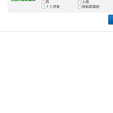
西
人権
ＴＣ堺東
移動図書館