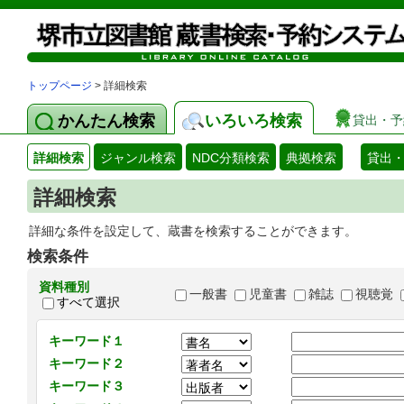
トップページ
> 詳細検索
かんたん検索
いろいろ検索
貸出・予
詳細検索
ジャンル検索
NDC分類検索
典拠検索
貸出
詳細検索
詳細な条件を設定して、蔵書を検索することができます。
検索条件
資料種別
一般書
児童書
雑誌
視聴覚
すべて選択
キーワード１
キーワード２
キーワード３