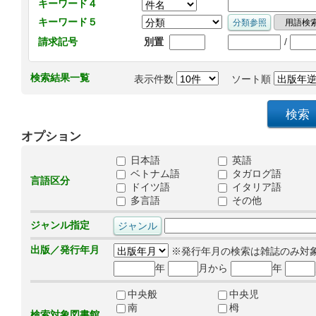
キーワード４
キーワード５
/
請求記号
別置
検索結果一覧
表示件数
ソート順
オプション
日本語
英語
ベトナム語
タガログ語
言語区分
ドイツ語
イタリア語
多言語
その他
ジャンル指定
出版／発行年月
※発行年月の検索は雑誌のみ対
年
月から
年
中央般
中央児
南
栂
検索対象図書館