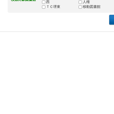
西
人権
ＴＣ堺東
移動図書館