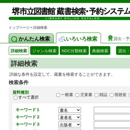
トップページ
> 詳細検索
かんたん検索
いろいろ検索
貸出・予
詳細検索
ジャンル検索
NDC分類検索
典拠検索
貸出
詳細検索
詳細な条件を設定して、蔵書を検索することができます。
検索条件
資料種別
一般書
児童書
雑誌
視聴覚
すべて選択
キーワード１
キーワード２
キーワード３