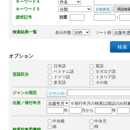
キーワード４
キーワード５
/
請求記号
別置
検索結果一覧
表示件数
ソート順
オプション
日本語
英語
ベトナム語
タガログ語
言語区分
ドイツ語
イタリア語
多言語
その他
ジャンル指定
出版／発行年月
※発行年月の検索は雑誌のみ対
年
月から
年
中央般
中央児
南
栂
検索対象図書館