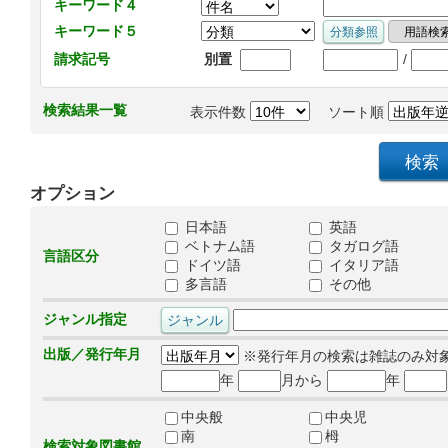
キーワード４
キーワード５
/
請求記号
別置
検索結果一覧
表示件数
ソート順
オプション
日本語
英語
ベトナム語
タガログ語
言語区分
ドイツ語
イタリア語
多言語
その他
ジャンル指定
出版／発行年月
※発行年月の検索は雑誌のみ対
年
月から
年
中央般
中央児
南
栂
検索対象図書館