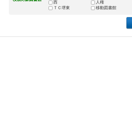
西
人権
ＴＣ堺東
移動図書館