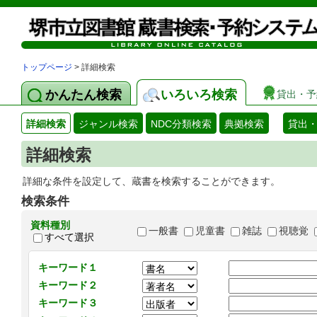
トップページ
> 詳細検索
かんたん検索
いろいろ検索
貸出・予
詳細検索
ジャンル検索
NDC分類検索
典拠検索
貸出
詳細検索
詳細な条件を設定して、蔵書を検索することができます。
検索条件
資料種別
一般書
児童書
雑誌
視聴覚
すべて選択
キーワード１
キーワード２
キーワード３