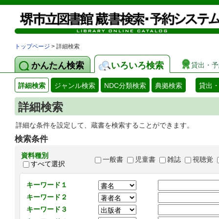
トップページ
> 詳細検索
かんたん検索
いろいろ検索
貸出・予
詳細検索
ジャンル検索
NDC分類検索
典拠検索
貸出
詳細検索
詳細な条件を設定して、蔵書を検索することができます。
検索条件
資料種別
一般書
児童書
雑誌
視聴覚
すべて選択
キーワード１
キーワード２
キーワード３