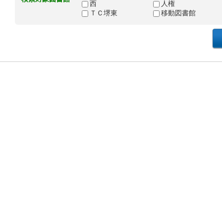
西
人権
ＴＣ堺東
移動図書館