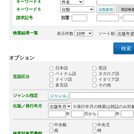
キーワード４
キーワード５
/
請求記号
別置
検索結果一覧
表示件数
ソート順
オプション
日本語
英語
ベトナム語
タガログ語
言語区分
ドイツ語
イタリア語
多言語
その他
ジャンル指定
出版／発行年月
※発行年月の検索は雑誌のみ対
年
月から
年
中央般
中央児
南
栂
検索対象図書館