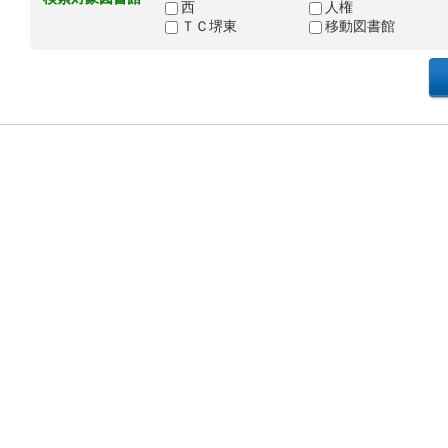
西
人権
ＴＣ堺東
移動図書館