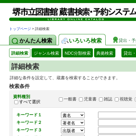
トップページ
> 詳細検索
かんたん検索
いろいろ検索
貸出・予
詳細検索
ジャンル検索
NDC分類検索
典拠検索
貸出
詳細検索
詳細な条件を設定して、蔵書を検索することができます。
検索条件
資料種別
一般書
児童書
雑誌
視聴覚
すべて選択
キーワード１
キーワード２
キーワード３