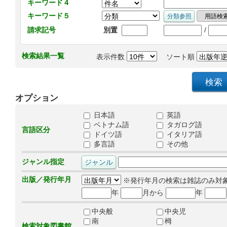
キーワード４
キーワード５
/
請求記号
別置
検索結果一覧
表示件数
ソート順
オプション
日本語
英語
ベトナム語
タガログ語
言語区分
ドイツ語
イタリア語
多言語
その他
ジャンル指定
出版／発行年月
※発行年月の検索は雑誌のみ対
年
月から
年
中央般
中央児
南
栂
検索対象図書館