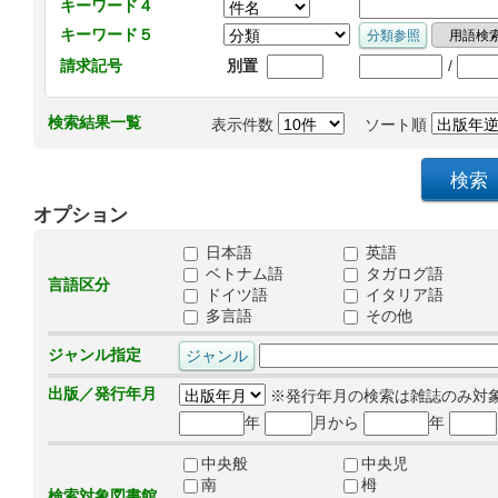
キーワード４
キーワード５
/
請求記号
別置
検索結果一覧
表示件数
ソート順
オプション
日本語
英語
ベトナム語
タガログ語
言語区分
ドイツ語
イタリア語
多言語
その他
ジャンル指定
出版／発行年月
※発行年月の検索は雑誌のみ対
年
月から
年
中央般
中央児
南
栂
検索対象図書館