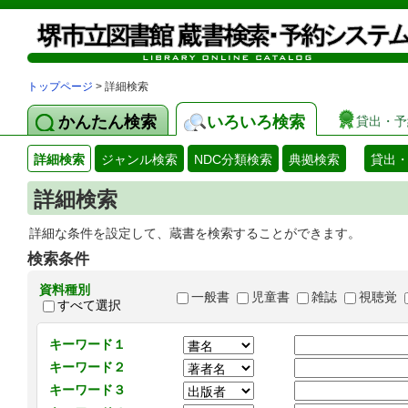
トップページ
> 詳細検索
かんたん検索
いろいろ検索
貸出・予
詳細検索
ジャンル検索
NDC分類検索
典拠検索
貸出
詳細検索
詳細な条件を設定して、蔵書を検索することができます。
検索条件
資料種別
一般書
児童書
雑誌
視聴覚
すべて選択
キーワード１
キーワード２
キーワード３