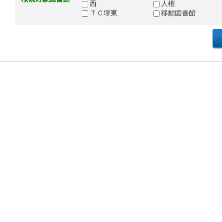
西
人権
ＴＣ堺東
移動図書館