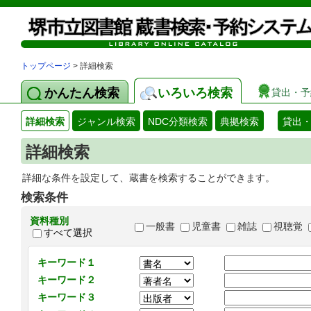
トップページ
> 詳細検索
かんたん検索
いろいろ検索
貸出・予
詳細検索
ジャンル検索
NDC分類検索
典拠検索
貸出
詳細検索
詳細な条件を設定して、蔵書を検索することができます。
検索条件
資料種別
一般書
児童書
雑誌
視聴覚
すべて選択
キーワード１
キーワード２
キーワード３