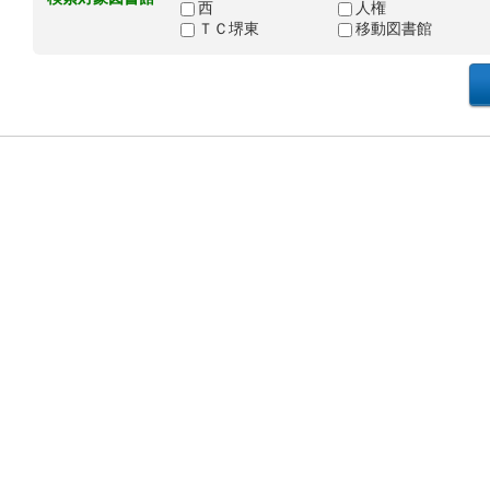
西
人権
ＴＣ堺東
移動図書館