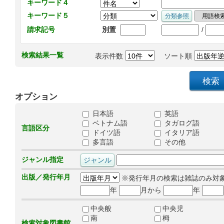
キーワード４
キーワード５
/
請求記号
別置
検索結果一覧
表示件数
ソート順
オプション
日本語
英語
ベトナム語
タガログ語
言語区分
ドイツ語
イタリア語
多言語
その他
ジャンル指定
出版／発行年月
※発行年月の検索は雑誌のみ対
年
月から
年
中央般
中央児
南
栂
検索対象図書館