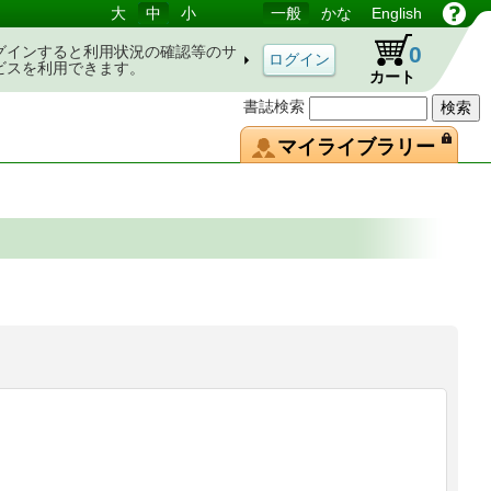
大
中
小
一般
かな
English
0
グインすると利用状況の確認等のサ
ビスを利用できます。
カート
書誌検索
マイライブラリー