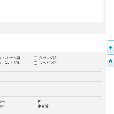
ベトナム語
タガログ語
ポルトガル
スペイン語
南
栂
中
東百舌