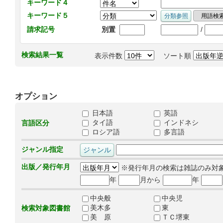
キーワード４
キーワード５
/
請求記号
別置
検索結果一覧
表示件数
ソート順
オプション
日本語
英語
タイ語
インドネシ
言語区分
ロシア語
多言語
ジャンル指定
出版／発行年月
※発行年月の検索は雑誌のみ対
年
月から
年
中央般
中央児
美木多
東
検索対象図書館
美 原
ＴＣ堺東