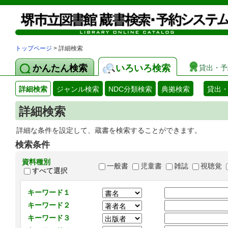
トップページ
> 詳細検索
かんたん検索
いろいろ検索
貸出・予
詳細検索
ジャンル検索
NDC分類検索
典拠検索
貸出
詳細検索
詳細な条件を設定して、蔵書を検索することができます。
検索条件
資料種別
一般書
児童書
雑誌
視聴覚
すべて選択
キーワード１
キーワード２
キーワード３