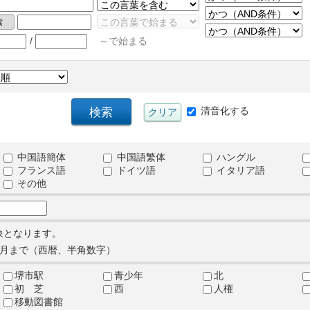
/
～で始まる
清音化する
中国語簡体
中国語繁体
ハングル
フランス語
ドイツ語
イタリア語
その他
象となります。
月まで（西暦、半角数字）
堺市駅
青少年
北
初 芝
西
人権
移動図書館