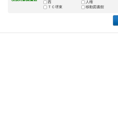
西
人権
ＴＣ堺東
移動図書館