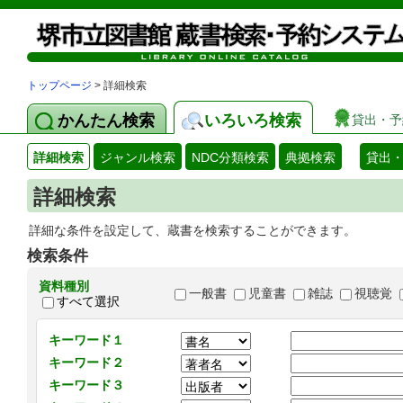
トップページ
> 詳細検索
かんたん検索
いろいろ検索
貸出・予
詳細検索
ジャンル検索
NDC分類検索
典拠検索
貸出
詳細検索
詳細な条件を設定して、蔵書を検索することができます。
検索条件
資料種別
一般書
児童書
雑誌
視聴覚
すべて選択
キーワード１
キーワード２
キーワード３