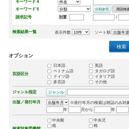
キーワード４
キーワード５
/
請求記号
別置
検索結果一覧
表示件数
ソート順
オプション
日本語
英語
ベトナム語
タガログ語
言語区分
ドイツ語
イタリア語
多言語
その他
ジャンル指定
出版／発行年月
※発行年月の検索は雑誌のみ対
年
月から
年
中央般
中央児
南
栂
検索対象図書館