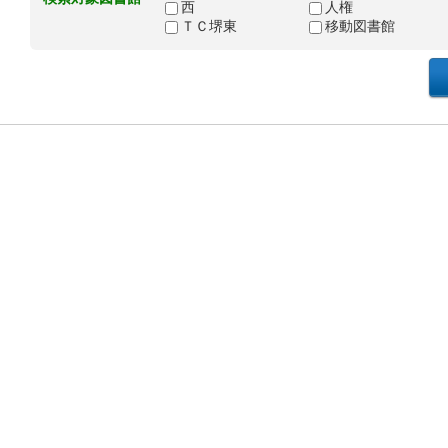
西
人権
ＴＣ堺東
移動図書館