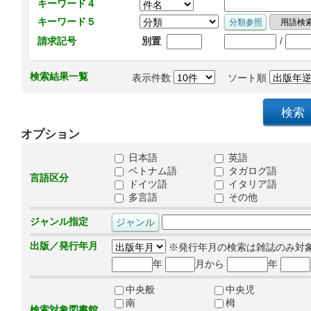
キーワード４
キーワード５
/
請求記号
別置
検索結果一覧
表示件数
ソート順
オプション
日本語
英語
ベトナム語
タガログ語
言語区分
ドイツ語
イタリア語
多言語
その他
ジャンル指定
出版／発行年月
※発行年月の検索は雑誌のみ対
年
月から
年
中央般
中央児
南
栂
検索対象図書館