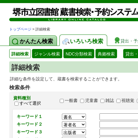
トップページ
> 詳細検索
かんたん検索
いろいろ検索
貸出・予
詳細検索
ジャンル検索
NDC分類検索
典拠検索
貸出
詳細検索
詳細な条件を設定して、蔵書を検索することができます。
検索条件
資料種別
一般書
児童書
雑誌
視聴覚
すべて選択
キーワード１
キーワード２
キーワード３