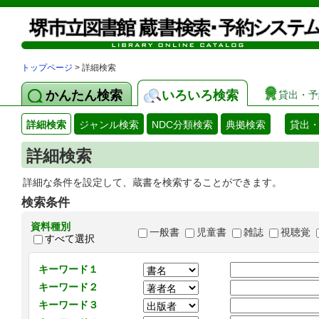
トップページ
> 詳細検索
かんたん検索
いろいろ検索
貸出・予
詳細検索
ジャンル検索
NDC分類検索
典拠検索
貸出
詳細検索
詳細な条件を設定して、蔵書を検索することができます。
検索条件
資料種別
一般書
児童書
雑誌
視聴覚
すべて選択
キーワード１
キーワード２
キーワード３