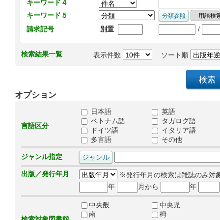
キーワード４
キーワード５
/
請求記号
別置
検索結果一覧
表示件数
ソート順
オプション
日本語
英語
ベトナム語
タガログ語
言語区分
ドイツ語
イタリア語
多言語
その他
ジャンル指定
出版／発行年月
※発行年月の検索は雑誌のみ対
年
月から
年
中央般
中央児
南
栂
検索対象図書館