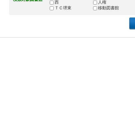
西
人権
ＴＣ堺東
移動図書館