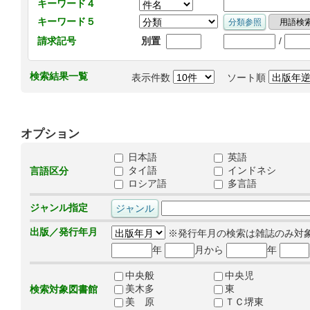
キーワード４
キーワード５
/
請求記号
別置
検索結果一覧
表示件数
ソート順
オプション
日本語
英語
タイ語
インドネシ
言語区分
ロシア語
多言語
ジャンル指定
出版／発行年月
※発行年月の検索は雑誌のみ対
年
月から
年
中央般
中央児
美木多
東
検索対象図書館
美 原
ＴＣ堺東