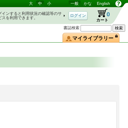
大
中
小
一般
かな
English
0
グインすると利用状況の確認等のサ
ビスを利用できます。
カート
書誌検索
マイライブラリー