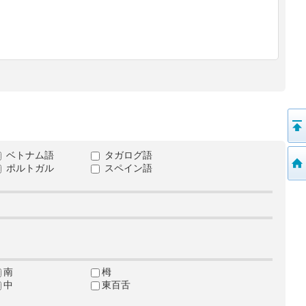
ベトナム語
タガログ語
ポルトガル
スペイン語
南
栂
中
東百舌