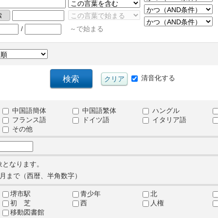
/
～で始まる
清音化する
中国語簡体
中国語繁体
ハングル
フランス語
ドイツ語
イタリア語
その他
象となります。
月まで（西暦、半角数字）
堺市駅
青少年
北
初 芝
西
人権
移動図書館