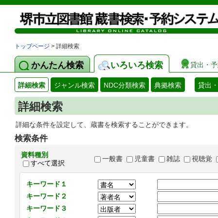
トップページ
> 詳細検索
かんたん検索
いろいろ検索
貸出・予
詳細検索
ジャンル検索
NDC分類検索
典拠検索
貸出
詳細検索
詳細な条件を設定して、蔵書を検索することができます。
検索条件
資料種別
一般書
児童書
雑誌
視聴覚
すべて選択
キーワード１
キーワード２
キーワード３