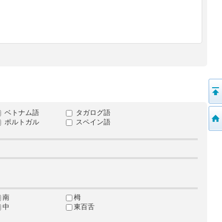
ベトナム語
タガログ語
ポルトガル
スペイン語
南
栂
中
東百舌