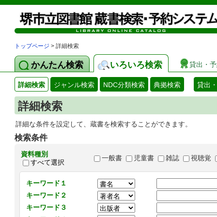
トップページ
> 詳細検索
かんたん検索
いろいろ検索
貸出・予
詳細検索
ジャンル検索
NDC分類検索
典拠検索
貸出
詳細検索
詳細な条件を設定して、蔵書を検索することができます。
検索条件
資料種別
一般書
児童書
雑誌
視聴覚
すべて選択
キーワード１
キーワード２
キーワード３