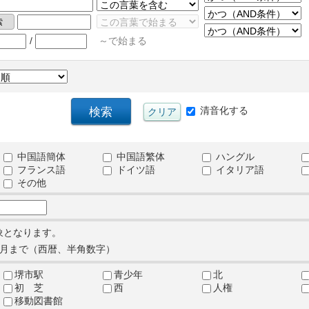
/
～で始まる
清音化する
中国語簡体
中国語繁体
ハングル
フランス語
ドイツ語
イタリア語
その他
象となります。
月まで（西暦、半角数字）
堺市駅
青少年
北
初 芝
西
人権
移動図書館