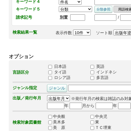
キーワード４
キーワード５
/
請求記号
別置
検索結果一覧
表示件数
ソート順
オプション
日本語
英語
タイ語
インドネシ
言語区分
ロシア語
多言語
ジャンル指定
出版／発行年月
※発行年月の検索は雑誌のみ対
年
月から
年
中央般
中央児
美木多
東
検索対象図書館
美 原
ＴＣ堺東