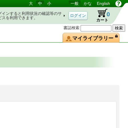
大
中
小
一般
かな
English
0
グインすると利用状況の確認等のサ
ビスを利用できます。
カート
書誌検索
マイライブラリー