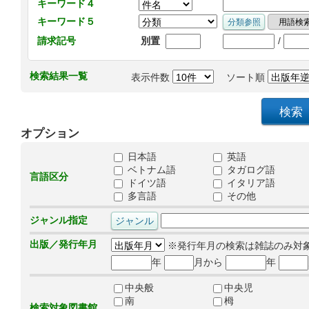
キーワード４
キーワード５
/
請求記号
別置
検索結果一覧
表示件数
ソート順
オプション
日本語
英語
ベトナム語
タガログ語
言語区分
ドイツ語
イタリア語
多言語
その他
ジャンル指定
出版／発行年月
※発行年月の検索は雑誌のみ対
年
月から
年
中央般
中央児
南
栂
検索対象図書館