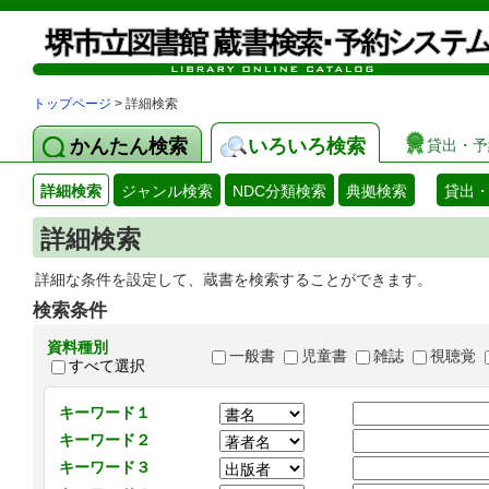
トップページ
> 詳細検索
かんたん検索
いろいろ検索
貸出・予
詳細検索
ジャンル検索
NDC分類検索
典拠検索
貸出
詳細検索
詳細な条件を設定して、蔵書を検索することができます。
検索条件
資料種別
一般書
児童書
雑誌
視聴覚
すべて選択
キーワード１
キーワード２
キーワード３