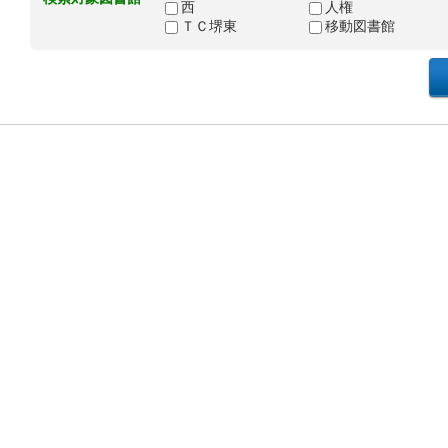
西
人権
ＴＣ堺東
移動図書館