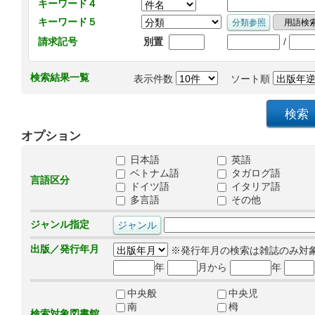
キーワード４
キーワード５
/
請求記号
別置
検索結果一覧
表示件数
ソート順
オプション
日本語
英語
ベトナム語
タガログ語
言語区分
ドイツ語
イタリア語
多言語
その他
ジャンル指定
出版／発行年月
※発行年月の検索は雑誌のみ対
年
月から
年
中央般
中央児
南
栂
検索対象図書館