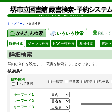
トップページ
> 詳細検索
かんたん検索
いろいろ検索
貸出・予
詳細検索
ジャンル検索
NDC分類検索
典拠検索
貸出
詳細検索
詳細な条件を設定して、蔵書を検索することができます。
検索条件
資料種別
一般書
児童書
雑誌
視聴覚
すべて選択
キーワード１
キーワード２
キーワード３