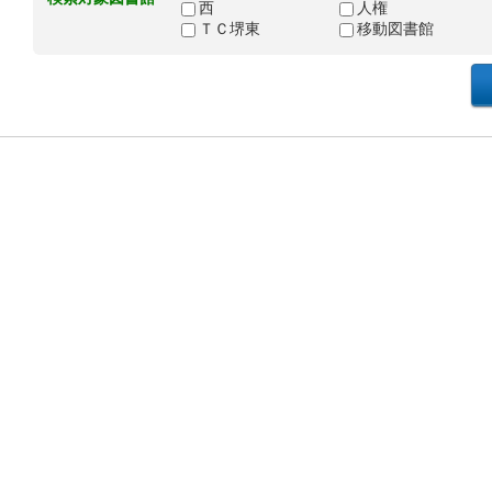
西
人権
ＴＣ堺東
移動図書館