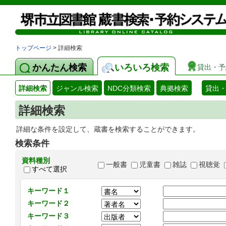
トップページ
> 詳細検索
かんたん検索
いろいろ検索
貸出・予
詳細検索
ジャンル検索
NDC分類検索
典拠検索
貸出
詳細検索
詳細な条件を設定して、蔵書を検索することができます。
検索条件
資料種別
一般書
児童書
雑誌
視聴覚
すべて選択
キーワード１
キーワード２
キーワード３