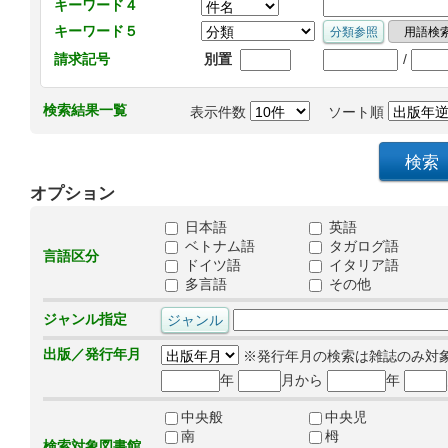
キーワード４
キーワード５
/
請求記号
別置
検索結果一覧
表示件数
ソート順
オプション
日本語
英語
ベトナム語
タガログ語
言語区分
ドイツ語
イタリア語
多言語
その他
ジャンル指定
出版／発行年月
※発行年月の検索は雑誌のみ対
年
月から
年
中央般
中央児
南
栂
検索対象図書館