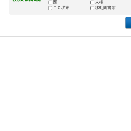
西
人権
ＴＣ堺東
移動図書館