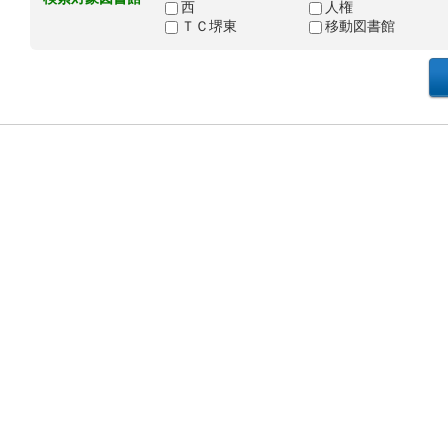
西
人権
ＴＣ堺東
移動図書館