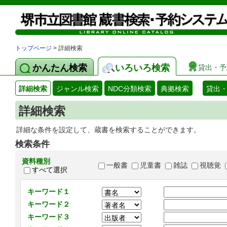
トップページ
> 詳細検索
かんたん検索
いろいろ検索
貸出・予
詳細検索
ジャンル検索
NDC分類検索
典拠検索
貸出
詳細検索
詳細な条件を設定して、蔵書を検索することができます。
検索条件
資料種別
一般書
児童書
雑誌
視聴覚
すべて選択
キーワード１
キーワード２
キーワード３