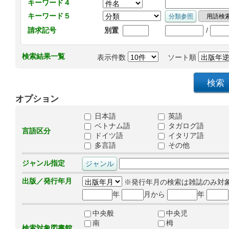
キーワード４
キーワード５
/
請求記号
別置
検索結果一覧
表示件数
ソート順
オプション
日本語
英語
ベトナム語
タガログ語
言語区分
ドイツ語
イタリア語
多言語
その他
ジャンル指定
出版／発行年月
※発行年月の検索は雑誌のみ対
年
月から
年
中央般
中央児
南
栂
検索対象図書館