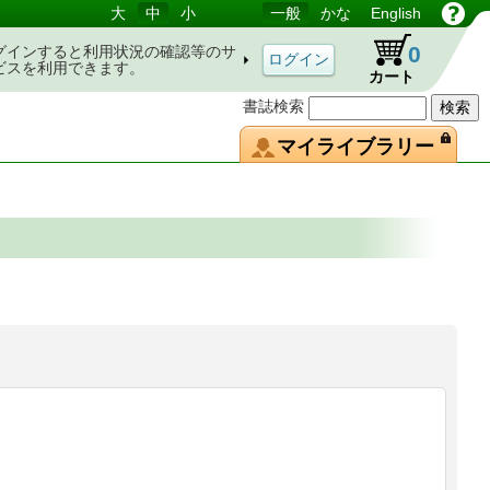
大
中
小
一般
かな
English
0
グインすると利用状況の確認等のサ
ビスを利用できます。
カート
書誌検索
マイライブラリー