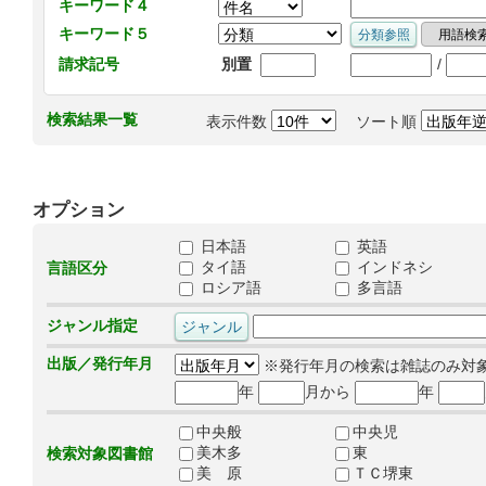
キーワード４
キーワード５
/
請求記号
別置
検索結果一覧
表示件数
ソート順
オプション
日本語
英語
タイ語
インドネシ
言語区分
ロシア語
多言語
ジャンル指定
出版／発行年月
※発行年月の検索は雑誌のみ対
年
月から
年
中央般
中央児
美木多
東
検索対象図書館
美 原
ＴＣ堺東