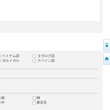
ベトナム語
タガログ語
ポルトガル
スペイン語
南
栂
中
東百舌