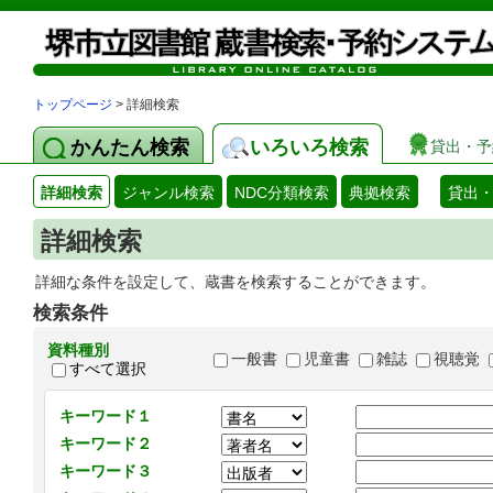
トップページ
> 詳細検索
かんたん検索
いろいろ検索
貸出・予
詳細検索
ジャンル検索
NDC分類検索
典拠検索
貸出
詳細検索
詳細な条件を設定して、蔵書を検索することができます。
検索条件
資料種別
一般書
児童書
雑誌
視聴覚
すべて選択
キーワード１
キーワード２
キーワード３