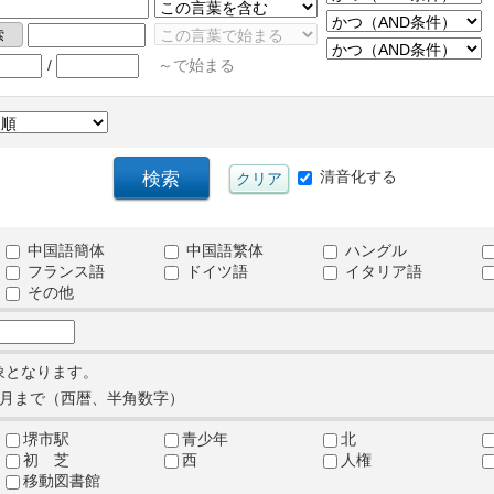
/
～で始まる
清音化する
中国語簡体
中国語繁体
ハングル
フランス語
ドイツ語
イタリア語
その他
象となります。
月まで（西暦、半角数字）
堺市駅
青少年
北
初 芝
西
人権
移動図書館