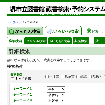
トップページ
> 詳細検索
かんたん検索
いろいろ検索
貸出・予
詳細検索
ジャンル検索
NDC分類検索
典拠検索
貸出
詳細検索
詳細な条件を設定して、蔵書を検索することができます。
検索条件
資料種別
一般書
児童書
雑誌
視聴覚
すべて選択
キーワード１
キーワード２
キーワード３