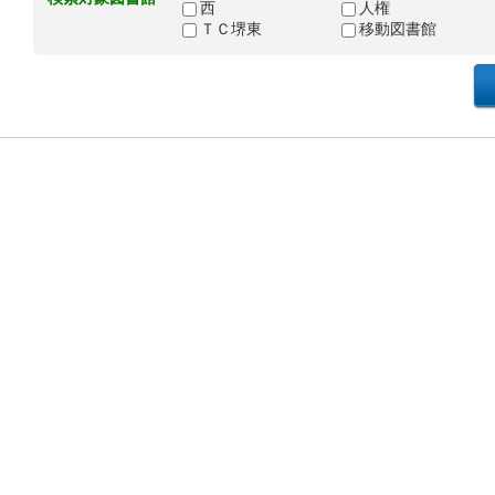
西
人権
ＴＣ堺東
移動図書館