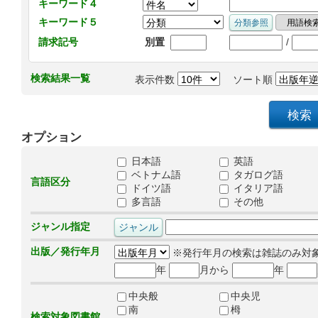
キーワード４
キーワード５
/
請求記号
別置
検索結果一覧
表示件数
ソート順
オプション
日本語
英語
ベトナム語
タガログ語
言語区分
ドイツ語
イタリア語
多言語
その他
ジャンル指定
出版／発行年月
※発行年月の検索は雑誌のみ対
年
月から
年
中央般
中央児
南
栂
検索対象図書館