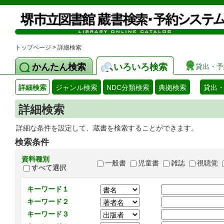
トップページ
> 詳細検索
かんたん検索
いろいろ検索
貸出・予
詳細検索
ジャンル検索
NDC分類検索
典拠検索
貸出
詳細検索
詳細な条件を設定して、蔵書を検索することができます。
検索条件
資料種別
一般書
児童書
雑誌
視聴覚
すべて選択
キーワード１
キーワード２
キーワード３