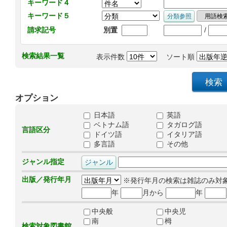
キーワード４
キーワード５
/
請求記号
別置
検索結果一覧
表示件数
ソート順
オプション
日本語
英語
ベトナム語
タガログ語
言語区分
ドイツ語
イタリア語
多言語
その他
ジャンル指定
出版／発行年月
※発行年月の検索は雑誌のみ対
年
月から
年
中央般
中央児
南
栂
検索対象図書館