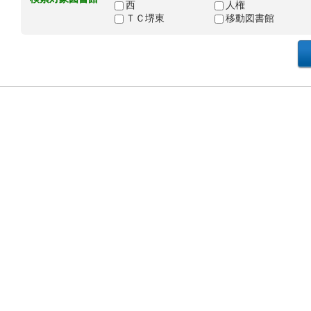
西
人権
ＴＣ堺東
移動図書館