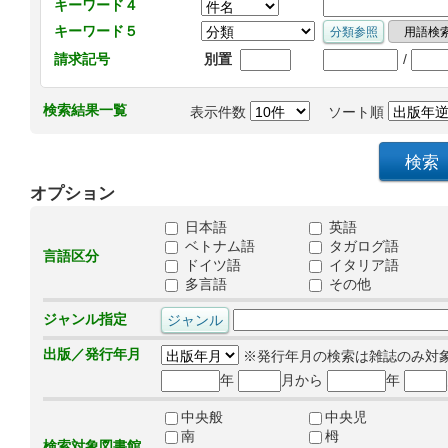
キーワード４
キーワード５
/
請求記号
別置
検索結果一覧
表示件数
ソート順
オプション
日本語
英語
ベトナム語
タガログ語
言語区分
ドイツ語
イタリア語
多言語
その他
ジャンル指定
出版／発行年月
※発行年月の検索は雑誌のみ対
年
月から
年
中央般
中央児
南
栂
検索対象図書館