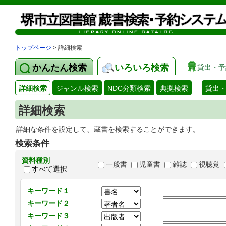
トップページ
> 詳細検索
かんたん検索
いろいろ検索
貸出・予
詳細検索
ジャンル検索
NDC分類検索
典拠検索
貸出
詳細検索
詳細な条件を設定して、蔵書を検索することができます。
検索条件
資料種別
一般書
児童書
雑誌
視聴覚
すべて選択
キーワード１
キーワード２
キーワード３