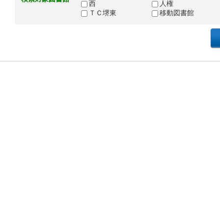
西
人権
ＴＣ堺東
移動図書館