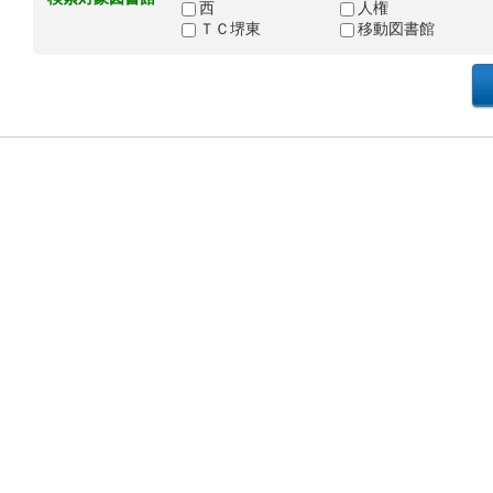
西
人権
ＴＣ堺東
移動図書館