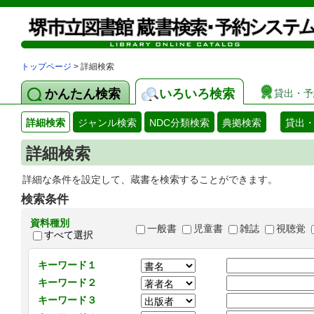
トップページ
> 詳細検索
かんたん検索
いろいろ検索
貸出・予
詳細検索
ジャンル検索
NDC分類検索
典拠検索
貸出
詳細検索
詳細な条件を設定して、蔵書を検索することができます。
検索条件
資料種別
一般書
児童書
雑誌
視聴覚
すべて選択
キーワード１
キーワード２
キーワード３