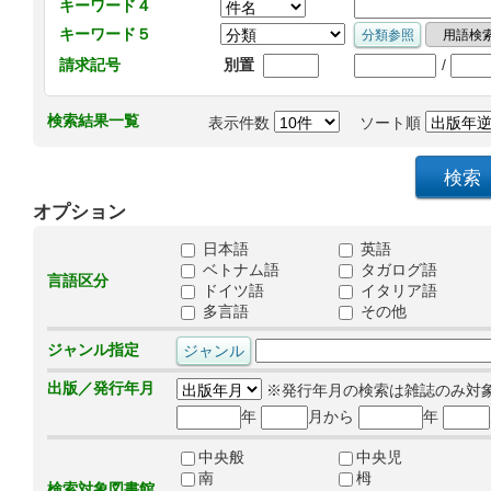
キーワード４
キーワード５
/
請求記号
別置
検索結果一覧
表示件数
ソート順
オプション
日本語
英語
ベトナム語
タガログ語
言語区分
ドイツ語
イタリア語
多言語
その他
ジャンル指定
出版／発行年月
※発行年月の検索は雑誌のみ対
年
月から
年
中央般
中央児
南
栂
検索対象図書館