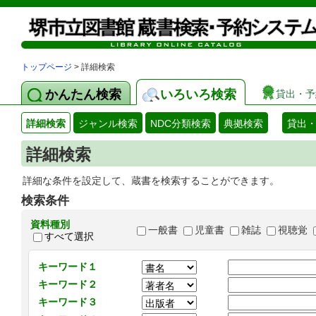
トップページ
> 詳細検索
かんたん検索
いろいろ検索
貸出・予
詳細検索
ジャンル検索
NDC分類検索
典拠検索
貸出
詳細検索
詳細な条件を設定して、蔵書を検索することができます。
検索条件
資料種別
一般書
児童書
雑誌
視聴覚
すべて選択
キーワード１
キーワード２
キーワード３