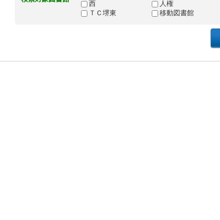
西
人権
ＴＣ堺東
移動図書館