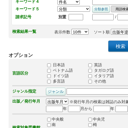
キーワード４
キーワード５
/
請求記号
別置
検索結果一覧
表示件数
ソート順
オプション
日本語
英語
ベトナム語
タガログ語
言語区分
ドイツ語
イタリア語
多言語
その他
ジャンル指定
出版／発行年月
※発行年月の検索は雑誌のみ対
年
月から
年
中央般
中央児
南
栂
検索対象図書館