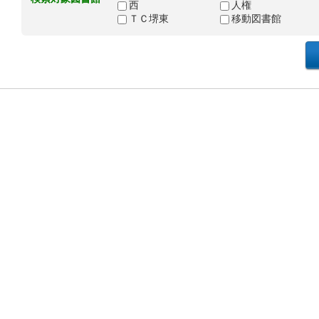
西
人権
ＴＣ堺東
移動図書館