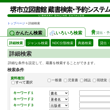
トップページ
> 詳細検索
かんたん検索
いろいろ検索
貸出・予
詳細検索
ジャンル検索
NDC分類検索
典拠検索
貸出
詳細検索
詳細な条件を設定して、蔵書を検索することができます。
検索条件
資料種別
一般書
児童書
雑誌
視聴覚
すべて選択
キーワード１
キーワード２
キーワード３