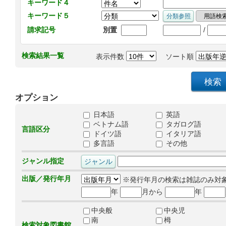
キーワード４
キーワード５
/
請求記号
別置
検索結果一覧
表示件数
ソート順
オプション
日本語
英語
ベトナム語
タガログ語
言語区分
ドイツ語
イタリア語
多言語
その他
ジャンル指定
出版／発行年月
※発行年月の検索は雑誌のみ対
年
月から
年
中央般
中央児
南
栂
検索対象図書館