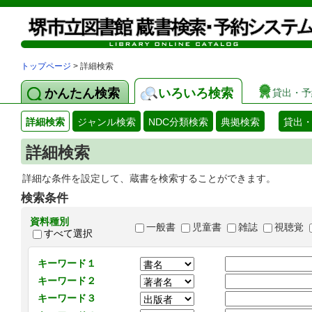
トップページ
> 詳細検索
かんたん検索
いろいろ検索
貸出・予
詳細検索
ジャンル検索
NDC分類検索
典拠検索
貸出
詳細検索
詳細な条件を設定して、蔵書を検索することができます。
検索条件
資料種別
一般書
児童書
雑誌
視聴覚
すべて選択
キーワード１
キーワード２
キーワード３