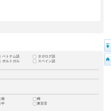
ベトナム語
タガログ語
ポルトガル
スペイン語
南
栂
中
東百舌