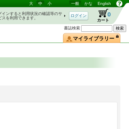
大
中
小
一般
かな
English
0
グインすると利用状況の確認等のサ
ビスを利用できます。
カート
書誌検索
マイライブラリー