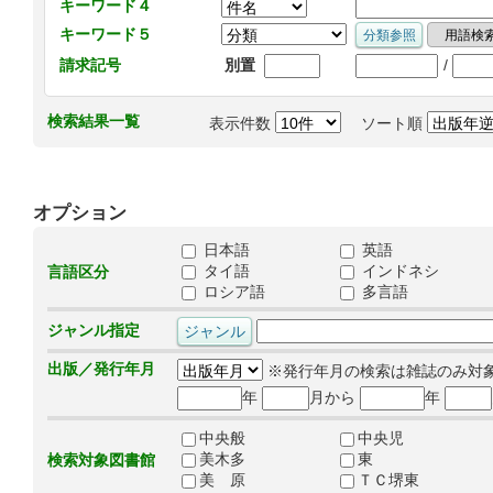
キーワード４
キーワード５
/
請求記号
別置
検索結果一覧
表示件数
ソート順
オプション
日本語
英語
タイ語
インドネシ
言語区分
ロシア語
多言語
ジャンル指定
出版／発行年月
※発行年月の検索は雑誌のみ対
年
月から
年
中央般
中央児
美木多
東
検索対象図書館
美 原
ＴＣ堺東