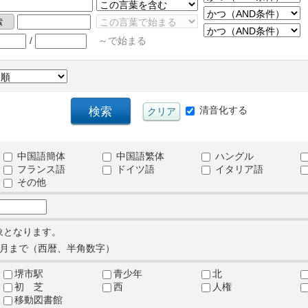
/
～で始まる
清音化する
中国語簡体
中国語繁体
ハングル
フランス語
ドイツ語
イタリア語
その他
象となります。
月まで（西暦、半角数字）
堺市駅
青少年
北
初 芝
西
人権
移動図書館