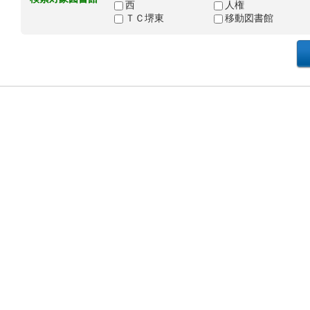
西
人権
ＴＣ堺東
移動図書館