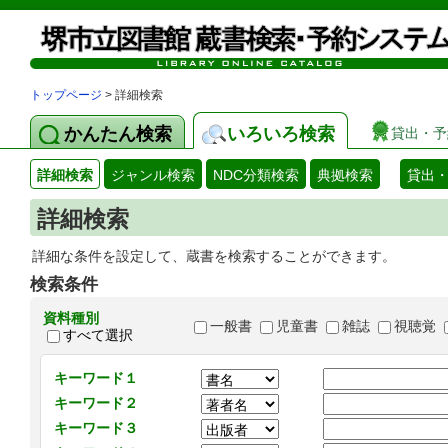
トップページ
> 詳細検索
かんたん検索
いろいろ検索
貸出・予
詳細検索
ジャンル検索
NDC分類検索
典拠検索
貸出
詳細検索
詳細な条件を設定して、蔵書を検索することができます。
検索条件
資料種別
一般書
児童書
雑誌
視聴覚
すべて選択
キーワード１
キーワード２
キーワード３