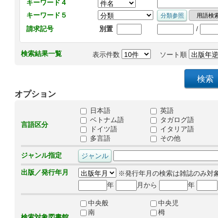
キーワード４
キーワード５
/
請求記号
別置
検索結果一覧
表示件数
ソート順
オプション
日本語
英語
ベトナム語
タガログ語
言語区分
ドイツ語
イタリア語
多言語
その他
ジャンル指定
出版／発行年月
※発行年月の検索は雑誌のみ対
年
月から
年
中央般
中央児
南
栂
検索対象図書館