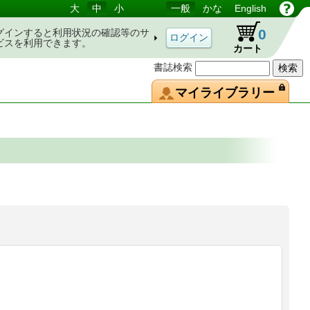
大
中
小
一般
かな
English
0
グインすると利用状況の確認等のサ
ビスを利用できます。
カート
書誌検索
マイライブラリー