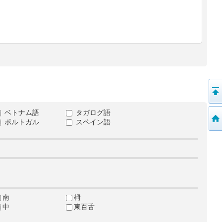
ベトナム語
タガログ語
ポルトガル
スペイン語
南
栂
中
東百舌