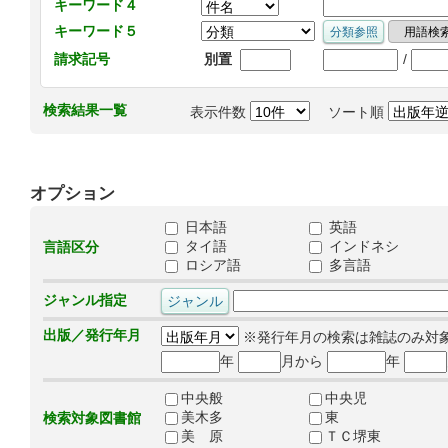
キーワード４
キーワード５
/
請求記号
別置
検索結果一覧
表示件数
ソート順
オプション
日本語
英語
タイ語
インドネシ
言語区分
ロシア語
多言語
ジャンル指定
出版／発行年月
※発行年月の検索は雑誌のみ対
年
月から
年
中央般
中央児
美木多
東
検索対象図書館
美 原
ＴＣ堺東