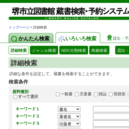
トップページ
> 詳細検索
かんたん検索
いろいろ検索
貸出・予
詳細検索
ジャンル検索
NDC分類検索
典拠検索
貸出
詳細検索
詳細な条件を設定して、蔵書を検索することができます。
検索条件
資料種別
一般書
児童書
雑誌
視聴覚
すべて選択
キーワード１
キーワード２
キーワード３