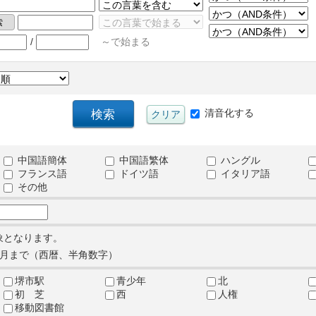
/
～で始まる
清音化する
中国語簡体
中国語繁体
ハングル
フランス語
ドイツ語
イタリア語
その他
象となります。
月まで（西暦、半角数字）
堺市駅
青少年
北
初 芝
西
人権
移動図書館