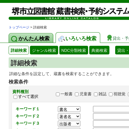
トップページ
> 詳細検索
かんたん検索
いろいろ検索
貸出・予
詳細検索
ジャンル検索
NDC分類検索
典拠検索
貸出
詳細検索
詳細な条件を設定して、蔵書を検索することができます。
検索条件
資料種別
一般書
児童書
雑誌
視聴覚
すべて選択
キーワード１
キーワード２
キーワード３