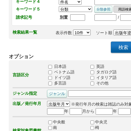
キーワード４
キーワード５
/
請求記号
別置
検索結果一覧
表示件数
ソート順
オプション
日本語
英語
ベトナム語
タガログ語
言語区分
ドイツ語
イタリア語
多言語
その他
ジャンル指定
出版／発行年月
※発行年月の検索は雑誌のみ対
年
月から
年
中央般
中央児
南
栂
検索対象図書館