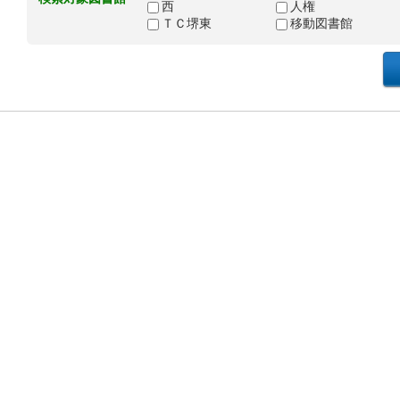
西
人権
ＴＣ堺東
移動図書館