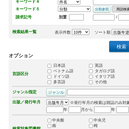
キーワード４
キーワード５
/
請求記号
別置
検索結果一覧
表示件数
ソート順
オプション
日本語
英語
ベトナム語
タガログ語
言語区分
ドイツ語
イタリア語
多言語
その他
ジャンル指定
出版／発行年月
※発行年月の検索は雑誌のみ対
年
月から
年
中央般
中央児
南
栂
検索対象図書館