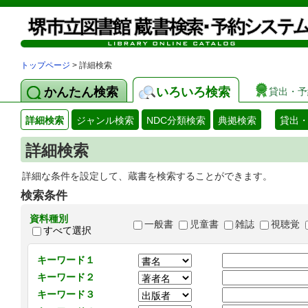
トップページ
> 詳細検索
かんたん検索
いろいろ検索
貸出・予
詳細検索
ジャンル検索
NDC分類検索
典拠検索
貸出
詳細検索
詳細な条件を設定して、蔵書を検索することができます。
検索条件
資料種別
一般書
児童書
雑誌
視聴覚
すべて選択
キーワード１
キーワード２
キーワード３