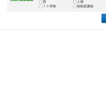
西
人権
ＴＣ堺東
移動図書館