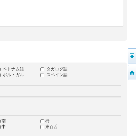
ベトナム語
タガログ語
ポルトガル
スペイン語
南
栂
中
東百舌