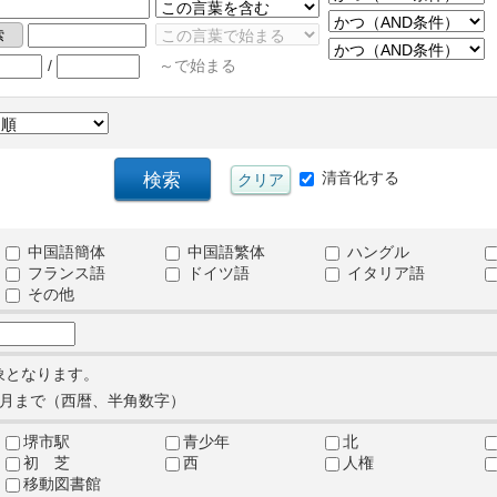
/
～で始まる
清音化する
中国語簡体
中国語繁体
ハングル
フランス語
ドイツ語
イタリア語
その他
象となります。
月まで（西暦、半角数字）
堺市駅
青少年
北
初 芝
西
人権
移動図書館