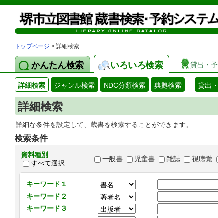
トップページ
> 詳細検索
かんたん検索
いろいろ検索
貸出・予
詳細検索
ジャンル検索
NDC分類検索
典拠検索
貸出
詳細検索
詳細な条件を設定して、蔵書を検索することができます。
検索条件
資料種別
一般書
児童書
雑誌
視聴覚
すべて選択
キーワード１
キーワード２
キーワード３