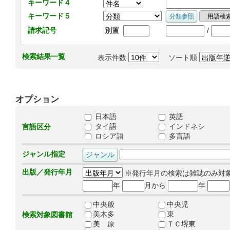
キーワード４
キーワード５
/
請求記号
別置
検索結果一覧
表示件数
ソート順
オプション
日本語
英語
タイ語
インドネシ
言語区分
ロシア語
多言語
ジャンル指定
出版／発行年月
※発行年月の検索は雑誌のみ対
年
月から
年
中央般
中央児
美木多
東
検索対象図書館
美 原
ＴＣ堺東