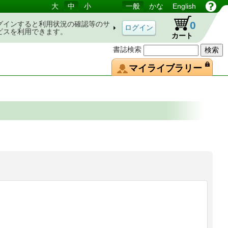
大
中
小
一般
かな
English
0
グインすると利用状況の確認等のサ
ビスを利用できます。
カート
書誌検索
マイライブラリー