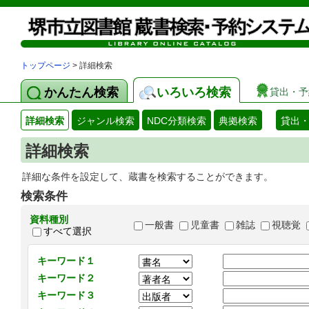
トップページ
> 詳細検索
かんたん検索
いろいろ検索
貸出・予
詳細検索
ジャンル検索
NDC分類検索
典拠検索
貸出
詳細検索
詳細な条件を設定して、蔵書を検索することができます。
検索条件
資料種別
一般書
児童書
雑誌
視聴覚
すべて選択
キーワード１
キーワード２
キーワード３