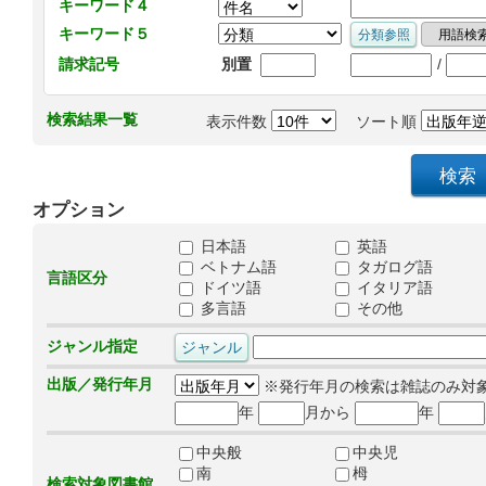
キーワード４
キーワード５
/
請求記号
別置
検索結果一覧
表示件数
ソート順
オプション
日本語
英語
ベトナム語
タガログ語
言語区分
ドイツ語
イタリア語
多言語
その他
ジャンル指定
出版／発行年月
※発行年月の検索は雑誌のみ対
年
月から
年
中央般
中央児
南
栂
検索対象図書館