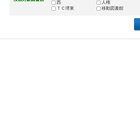
西
人権
ＴＣ堺東
移動図書館