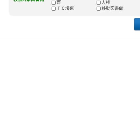
西
人権
ＴＣ堺東
移動図書館