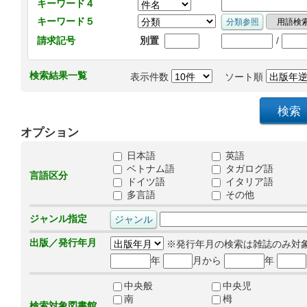
キーワード４
キーワード５
/
請求記号
別置
検索結果一覧
表示件数
ソート順
オプション
日本語
英語
ベトナム語
タガログ語
言語区分
ドイツ語
イタリア語
多言語
その他
ジャンル指定
出版／発行年月
※発行年月の検索は雑誌のみ対
年
月から
年
中央般
中央児
南
栂
検索対象図書館