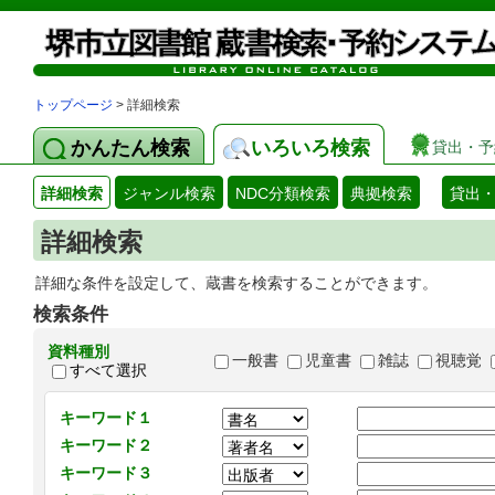
トップページ
> 詳細検索
かんたん検索
いろいろ検索
貸出・予
詳細検索
ジャンル検索
NDC分類検索
典拠検索
貸出
詳細検索
詳細な条件を設定して、蔵書を検索することができます。
検索条件
資料種別
一般書
児童書
雑誌
視聴覚
すべて選択
キーワード１
キーワード２
キーワード３