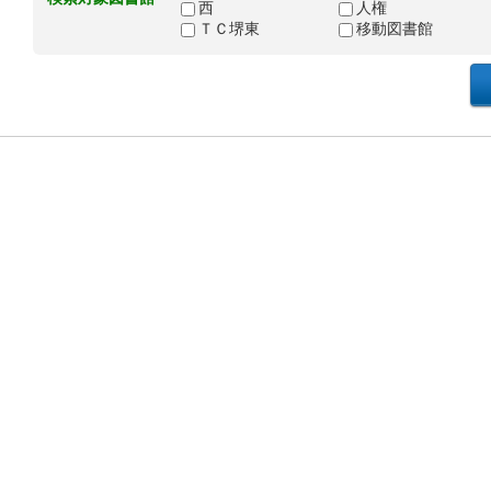
西
人権
ＴＣ堺東
移動図書館