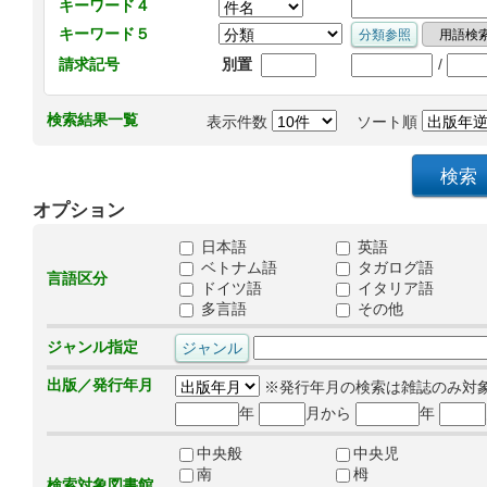
キーワード４
キーワード５
/
請求記号
別置
検索結果一覧
表示件数
ソート順
オプション
日本語
英語
ベトナム語
タガログ語
言語区分
ドイツ語
イタリア語
多言語
その他
ジャンル指定
出版／発行年月
※発行年月の検索は雑誌のみ対
年
月から
年
中央般
中央児
南
栂
検索対象図書館