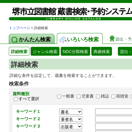
トップページ
> 詳細検索
かんたん検索
いろいろ検索
貸出・予
詳細検索
ジャンル検索
NDC分類検索
典拠検索
貸出
詳細検索
詳細な条件を設定して、蔵書を検索することができます。
検索条件
資料種別
一般書
児童書
雑誌
視聴覚
すべて選択
キーワード１
キーワード２
キーワード３