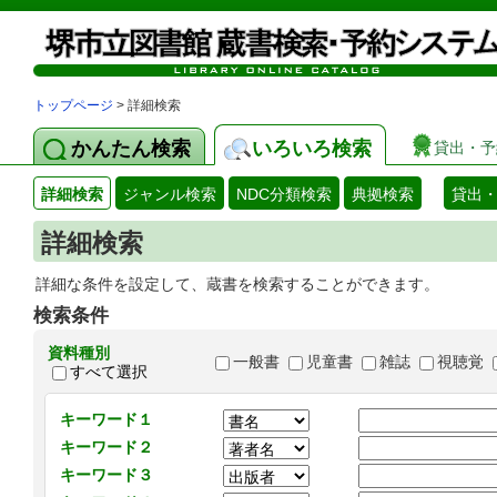
トップページ
> 詳細検索
かんたん検索
いろいろ検索
貸出・予
詳細検索
ジャンル検索
NDC分類検索
典拠検索
貸出
詳細検索
詳細な条件を設定して、蔵書を検索することができます。
検索条件
資料種別
一般書
児童書
雑誌
視聴覚
すべて選択
キーワード１
キーワード２
キーワード３