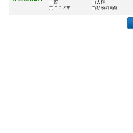
西
人権
ＴＣ堺東
移動図書館