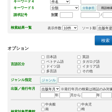
キーワード４
キーワード５
/
請求記号
別置
検索結果一覧
表示件数
ソート順
オプション
日本語
英語
ベトナム語
タガログ語
言語区分
ドイツ語
イタリア語
多言語
その他
ジャンル指定
出版／発行年月
※発行年月の検索は雑誌のみ対
年
月から
年
中央般
中央児
南
栂
検索対象図書館