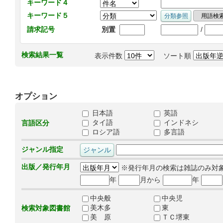
キーワード４
キーワード５
/
請求記号
別置
検索結果一覧
表示件数
ソート順
オプション
日本語
英語
タイ語
インドネシ
言語区分
ロシア語
多言語
ジャンル指定
出版／発行年月
※発行年月の検索は雑誌のみ対
年
月から
年
中央般
中央児
美木多
東
検索対象図書館
美 原
ＴＣ堺東