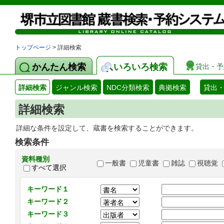
トップページ
> 詳細検索
かんたん検索
いろいろ検索
貸出・予
詳細検索
ジャンル検索
NDC分類検索
典拠検索
貸出
詳細検索
詳細な条件を設定して、蔵書を検索することができます。
検索条件
資料種別
一般書
児童書
雑誌
視聴覚
すべて選択
キーワード１
キーワード２
キーワード３