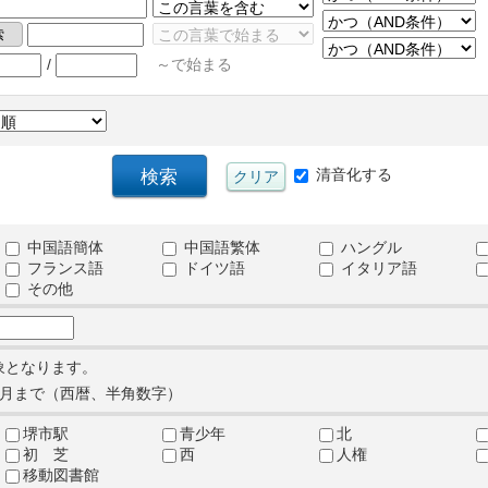
/
～で始まる
清音化する
中国語簡体
中国語繁体
ハングル
フランス語
ドイツ語
イタリア語
その他
象となります。
月まで（西暦、半角数字）
堺市駅
青少年
北
初 芝
西
人権
移動図書館