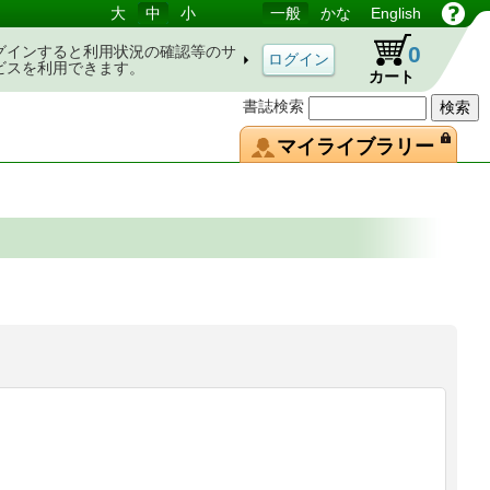
大
中
小
一般
かな
English
0
グインすると利用状況の確認等のサ
ビスを利用できます。
カート
書誌検索
マイライブラリー