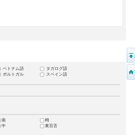
ベトナム語
タガログ語
ポルトガル
スペイン語
南
栂
中
東百舌