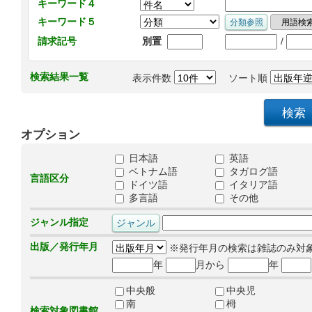
キーワード４
キーワード５
/
請求記号
別置
検索結果一覧
表示件数
ソート順
オプション
日本語
英語
ベトナム語
タガログ語
言語区分
ドイツ語
イタリア語
多言語
その他
ジャンル指定
出版／発行年月
※発行年月の検索は雑誌のみ対
年
月から
年
中央般
中央児
南
栂
検索対象図書館