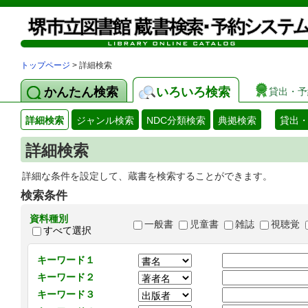
トップページ
> 詳細検索
かんたん検索
いろいろ検索
貸出・予
詳細検索
ジャンル検索
NDC分類検索
典拠検索
貸出
詳細検索
詳細な条件を設定して、蔵書を検索することができます。
検索条件
資料種別
一般書
児童書
雑誌
視聴覚
すべて選択
キーワード１
キーワード２
キーワード３