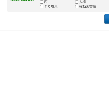
西
人権
ＴＣ堺東
移動図書館