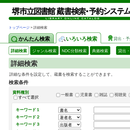
トップページ
> 詳細検索
かんたん検索
いろいろ検索
貸出・予
詳細検索
ジャンル検索
NDC分類検索
典拠検索
貸出
詳細検索
詳細な条件を設定して、蔵書を検索することができます。
検索条件
資料種別
一般書
児童書
雑誌
視聴覚
すべて選択
キーワード１
キーワード２
キーワード３