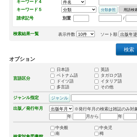
キーワード４
キーワード５
/
請求記号
別置
検索結果一覧
表示件数
ソート順
オプション
日本語
英語
ベトナム語
タガログ語
言語区分
ドイツ語
イタリア語
多言語
その他
ジャンル指定
出版／発行年月
※発行年月の検索は雑誌のみ対
年
月から
年
中央般
中央児
南
栂
検索対象図書館