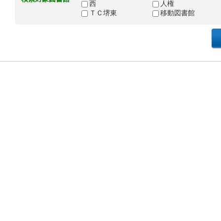
西
人権
ＴＣ堺東
移動図書館