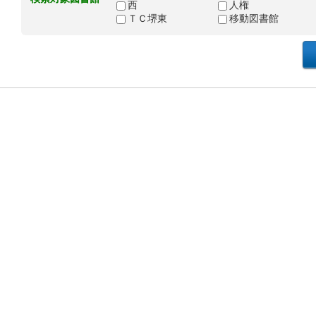
西
人権
ＴＣ堺東
移動図書館