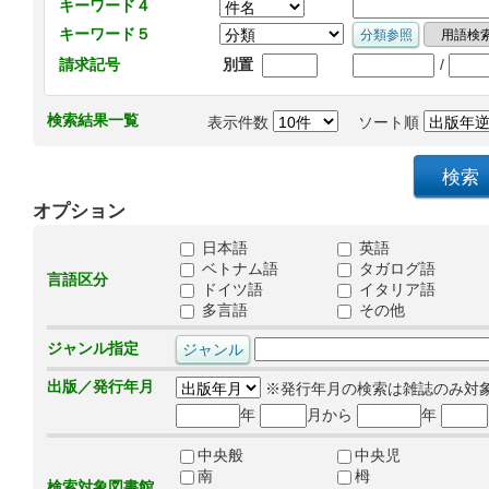
キーワード４
キーワード５
/
請求記号
別置
検索結果一覧
表示件数
ソート順
オプション
日本語
英語
ベトナム語
タガログ語
言語区分
ドイツ語
イタリア語
多言語
その他
ジャンル指定
出版／発行年月
※発行年月の検索は雑誌のみ対
年
月から
年
中央般
中央児
南
栂
検索対象図書館