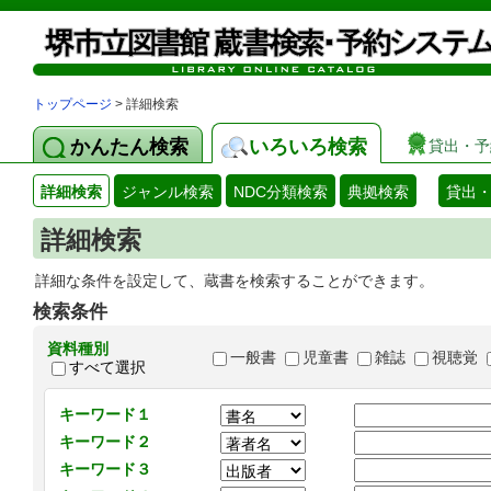
トップページ
> 詳細検索
かんたん検索
いろいろ検索
貸出・予
詳細検索
ジャンル検索
NDC分類検索
典拠検索
貸出
詳細検索
詳細な条件を設定して、蔵書を検索することができます。
検索条件
資料種別
一般書
児童書
雑誌
視聴覚
すべて選択
キーワード１
キーワード２
キーワード３