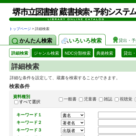
トップページ
> 詳細検索
かんたん検索
いろいろ検索
貸出・予
詳細検索
ジャンル検索
NDC分類検索
典拠検索
貸出
詳細検索
詳細な条件を設定して、蔵書を検索することができます。
検索条件
資料種別
一般書
児童書
雑誌
視聴覚
すべて選択
キーワード１
キーワード２
キーワード３