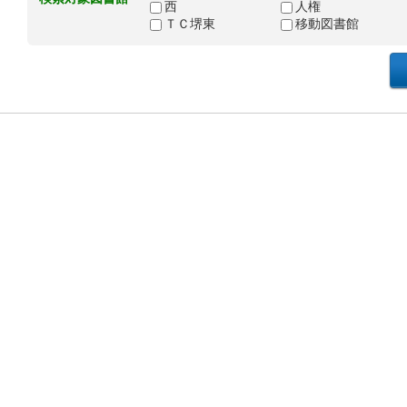
西
人権
ＴＣ堺東
移動図書館