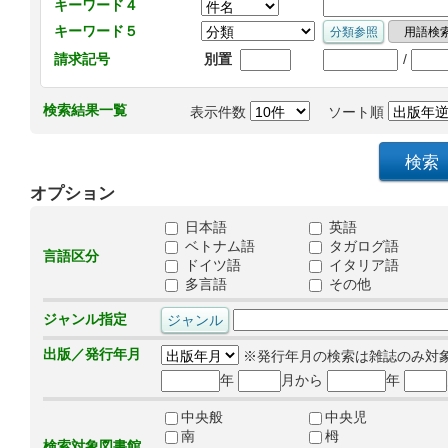
キーワード４
キーワード５
/
請求記号
別置
検索結果一覧
表示件数
ソート順
オプション
日本語
英語
ベトナム語
タガログ語
言語区分
ドイツ語
イタリア語
多言語
その他
ジャンル指定
出版／発行年月
※発行年月の検索は雑誌のみ対
年
月から
年
中央般
中央児
南
栂
検索対象図書館