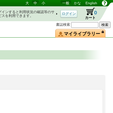
大
中
小
一般
かな
English
0
グインすると利用状況の確認等のサ
ビスを利用できます。
カート
書誌検索
マイライブラリー