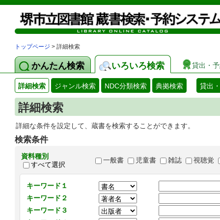
トップページ
> 詳細検索
かんたん検索
いろいろ検索
貸出・予
詳細検索
ジャンル検索
NDC分類検索
典拠検索
貸出
詳細検索
詳細な条件を設定して、蔵書を検索することができます。
検索条件
資料種別
一般書
児童書
雑誌
視聴覚
すべて選択
キーワード１
キーワード２
キーワード３