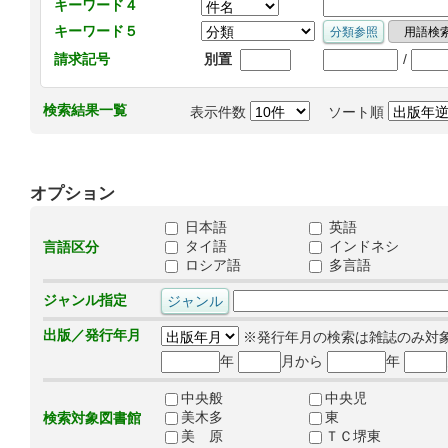
キーワード４
キーワード５
/
請求記号
別置
検索結果一覧
表示件数
ソート順
オプション
日本語
英語
タイ語
インドネシ
言語区分
ロシア語
多言語
ジャンル指定
出版／発行年月
※発行年月の検索は雑誌のみ対
年
月から
年
中央般
中央児
美木多
東
検索対象図書館
美 原
ＴＣ堺東