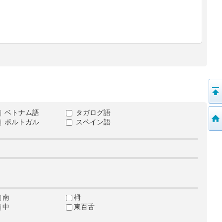
ベトナム語
タガログ語
ポルトガル
スペイン語
南
栂
中
東百舌