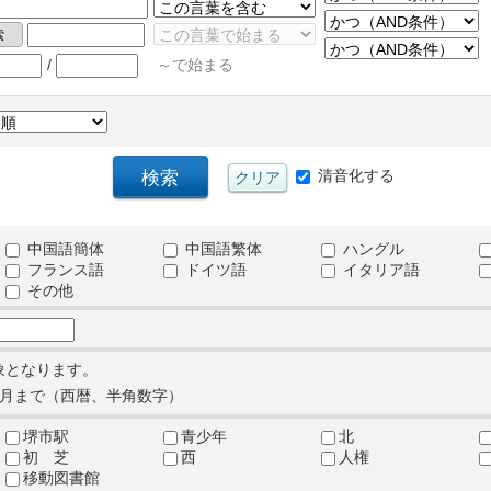
/
～で始まる
清音化する
中国語簡体
中国語繁体
ハングル
フランス語
ドイツ語
イタリア語
その他
象となります。
月まで（西暦、半角数字）
堺市駅
青少年
北
初 芝
西
人権
移動図書館