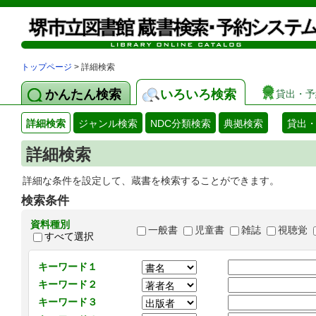
トップページ
> 詳細検索
かんたん検索
いろいろ検索
貸出・予
詳細検索
ジャンル検索
NDC分類検索
典拠検索
貸出
詳細検索
詳細な条件を設定して、蔵書を検索することができます。
検索条件
資料種別
一般書
児童書
雑誌
視聴覚
すべて選択
キーワード１
キーワード２
キーワード３