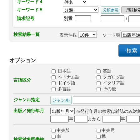
キーワード４
キーワード５
/
請求記号
別置
検索結果一覧
表示件数
ソート順
オプション
日本語
英語
ベトナム語
タガログ語
言語区分
ドイツ語
イタリア語
多言語
その他
ジャンル指定
出版／発行年月
※発行年月の検索は雑誌のみ対
年
月から
年
中央般
中央児
南
栂
検索対象図書館