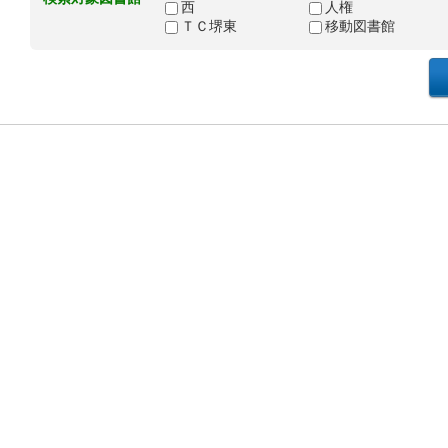
西
人権
ＴＣ堺東
移動図書館