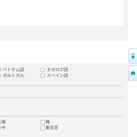
ベトナム語
タガログ語
ポルトガル
スペイン語
南
栂
中
東百舌