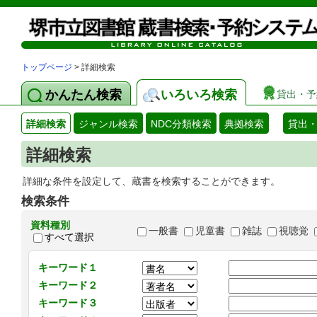
トップページ
> 詳細検索
かんたん検索
いろいろ検索
貸出・予
詳細検索
ジャンル検索
NDC分類検索
典拠検索
貸出
詳細検索
詳細な条件を設定して、蔵書を検索することができます。
検索条件
資料種別
一般書
児童書
雑誌
視聴覚
すべて選択
キーワード１
キーワード２
キーワード３