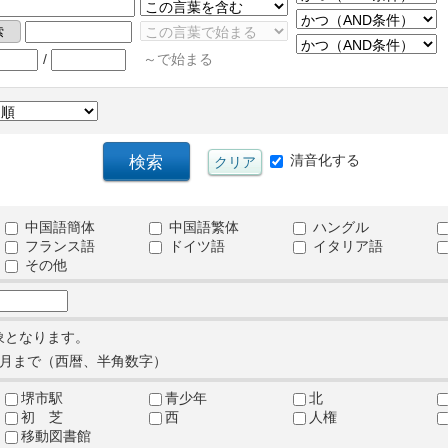
/
～で始まる
清音化する
中国語簡体
中国語繁体
ハングル
フランス語
ドイツ語
イタリア語
その他
象となります。
月まで（西暦、半角数字）
堺市駅
青少年
北
初 芝
西
人権
移動図書館