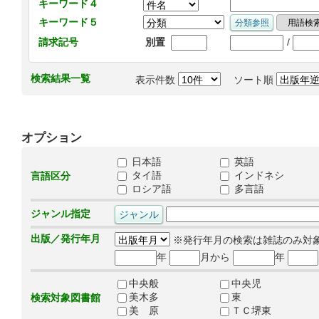
キーワード４
キーワード５
/
請求記号
別置
検索結果一覧
表示件数
ソート順
オプション
日本語
英語
タイ語
インドネシ
言語区分
ロシア語
多言語
ジャンル指定
出版／発行年月
※発行年月の検索は雑誌のみ対
年
月から
年
中央般
中央児
美木多
東
検索対象図書館
美 原
ＴＣ堺東