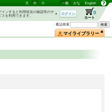
大
中
小
一般
かな
English
0
グインすると利用状況の確認等のサ
ビスを利用できます。
カート
書誌検索
マイライブラリー