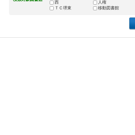
西
人権
ＴＣ堺東
移動図書館