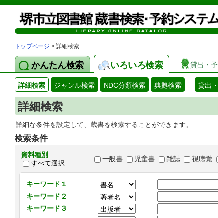
トップページ
> 詳細検索
かんたん検索
いろいろ検索
貸出・予
詳細検索
ジャンル検索
NDC分類検索
典拠検索
貸出
詳細検索
詳細な条件を設定して、蔵書を検索することができます。
検索条件
資料種別
一般書
児童書
雑誌
視聴覚
すべて選択
キーワード１
キーワード２
キーワード３