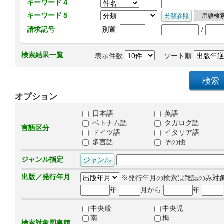
キーワード４
キーワード５
/
請求記号
別置
検索結果一覧
表示件数
ソート順
オプション
日本語
英語
ベトナム語
タガログ語
言語区分
ドイツ語
イタリア語
多言語
その他
ジャンル指定
出版／発行年月
※発行年月の検索は雑誌のみ対
年
月から
年
中央般
中央児
南
栂
検索対象図書館