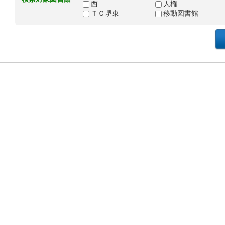
西
人権
ＴＣ堺東
移動図書館