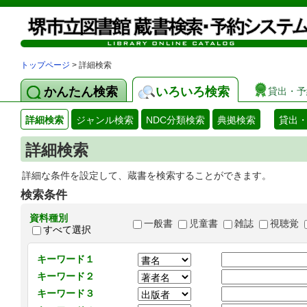
トップページ
> 詳細検索
かんたん検索
いろいろ検索
貸出・予
詳細検索
ジャンル検索
NDC分類検索
典拠検索
貸出
詳細検索
詳細な条件を設定して、蔵書を検索することができます。
検索条件
資料種別
一般書
児童書
雑誌
視聴覚
すべて選択
キーワード１
キーワード２
キーワード３