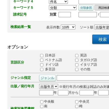
キーワード４
キーワード５
/
請求記号
別置
検索結果一覧
表示件数
ソート順
オプション
日本語
英語
ベトナム語
タガログ語
言語区分
ドイツ語
イタリア語
多言語
その他
ジャンル指定
出版／発行年月
※発行年月の検索は雑誌のみ対
年
月から
年
中央般
中央児
南
栂
検索対象図書館