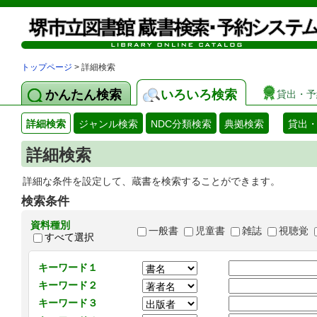
トップページ
> 詳細検索
かんたん検索
いろいろ検索
貸出・予
詳細検索
ジャンル検索
NDC分類検索
典拠検索
貸出
詳細検索
詳細な条件を設定して、蔵書を検索することができます。
検索条件
資料種別
一般書
児童書
雑誌
視聴覚
すべて選択
キーワード１
キーワード２
キーワード３