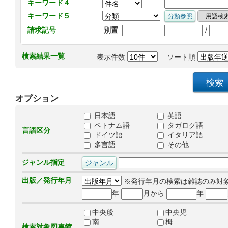
キーワード４
キーワード５
/
請求記号
別置
検索結果一覧
表示件数
ソート順
オプション
日本語
英語
ベトナム語
タガログ語
言語区分
ドイツ語
イタリア語
多言語
その他
ジャンル指定
出版／発行年月
※発行年月の検索は雑誌のみ対
年
月から
年
中央般
中央児
南
栂
検索対象図書館